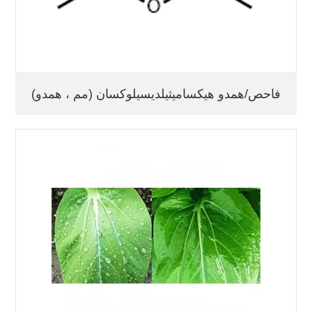
فاحص/همدو هيكساميثيلديسيلوكسان (مم ، همدو)