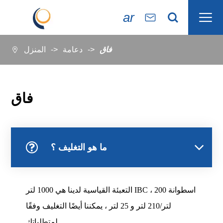

ar


فاق
دعامة
المنزل

فاق
ما هو التغليف ؟
التعبئة القياسية لدينا هي 1000 لتر IBC ، اسطوانة 200
لتر/210 لتر و 25 لتر ، يمكننا أيضًا التغليف وفقًا
لمتطلباتك.