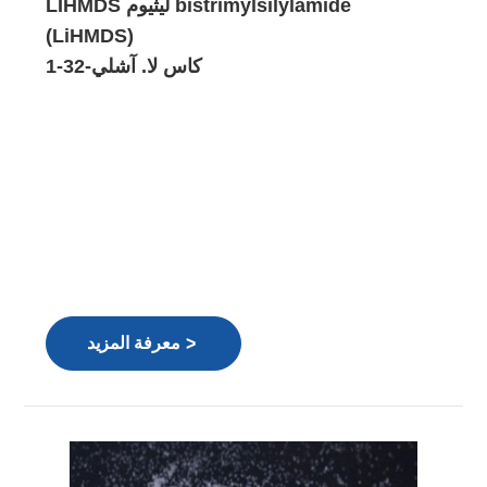
LIHMDS ليثيوم bistrimylsilylamide
(LiHMDS)
كاس لا. آشلي-32-1
>
معرفة المزيد