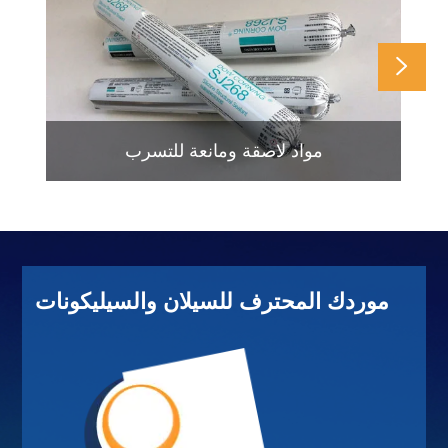

مواد لاصقة ومانعة للتسرب
موردك المحترف للسيلان والسيليكونات