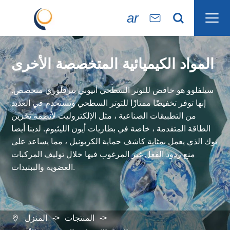

ar


المواد الكيميائية المتخصصة الأخرى
سيلفلوو هو خافض للتوتر السطحي أنيوني بيرفلوري متخصص.
إنها توفر تخفيضًا ممتازًا للتوتر السطحي وتستخدم في العديد
من التطبيقات الصناعية ، مثل الإلكتروليت لأنظمة تخزين
الطاقة المتقدمة ، خاصة في بطاريات أيون الليثيوم. لدينا أيضا
بوك الذي يعمل بمثابة كاشف حماية الكربونيل ، مما يساعد على
منع ردود الفعل غير المرغوب فيها خلال توليف المركبات
العضوية والببتيدات.
المنتجات
المنزل
