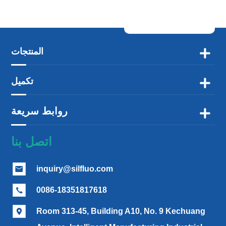
المنتجات

تكميل

روابط سريعة

اتصل بنا
inquiry@silfluo.com

0086-18351817618

Room 313-45, Building A10, No. 9 Kechuang
