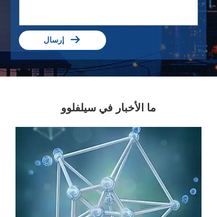

إرسال
ما الأخبار في سيلفلوو