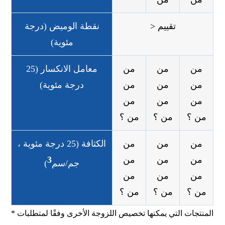
> تقييم
نقطة الوميض (درجة
مئوية)
من
من
من
معامل الانكسار (25
من
من
من
درجة مئوية)
من
من
من
من ؟
من ؟
من ؟
من
من
من
الكثافة (25 درجة مئوية ،
من
من
من
3
جم/سم
)
من
من
من
من ؟
من ؟
من ؟
* المنتجات التي يمكنها تخصيص اللزوجة الأخرى وفقًا لمتطلبات