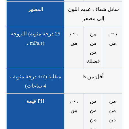
سائل شفاف عديم اللون
المظهر
إلى مصفر
، ~ ،
من
، ~ ،
اللزوجة (25 درجة مئوية
من
من
من
، mPa.s)
من
فضلك
أقل من 5
متقلبة (٪/+ درجة مئوية ،
4 ساعات)
من
من
، ~ ،
قيمة PH
من
من
من
من
من
من
من