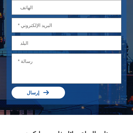

إرسال