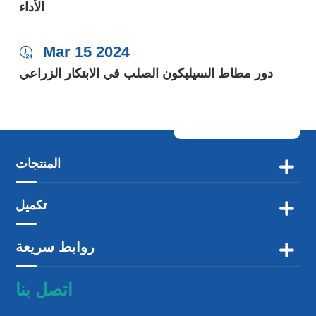
الأداء
Mar 15 2024

دور مطاط السيليكون الصلب في الابتكار الزراعي
المنتجات

تكميل

روابط سريعة

اتصل بنا