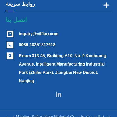
روابط سريعة

اتصل بنا
inquiry@silfluo.com

0086-18351817618

Room 313-45, Building A10, No. 9 Kechuang

Avenue, Intelligent Manufacturing Industrial
Park (Zhihe Park), Jiangbei New District,
Nanjing

حقوق الطبع ©
Nanjing Silfluo New Material Co., Ltd.
جميع