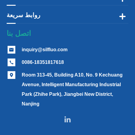
روابط سريعة

اتصل بنا
inquiry@silfluo.com

0086-18351817618

Room 313-45, Building A10, No. 9 Kechuang

Avenue, Intelligent Manufacturing Industrial
Park (Zhihe Park), Jiangbei New District,
Nanjing
