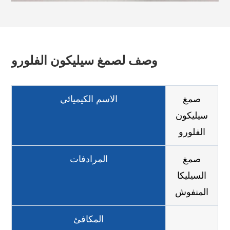
وصف لصمغ سيليكون الفلورو
صمغ
الاسم الكيميائي
سيليكون
الفلورو
صمغ
المرادفات
السيليكا
المنفوش
المكافئ