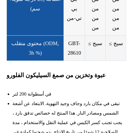
من
من
بي
سم)
من
من
تي-من
من
من
≤ سيج
≤ سيج
GBT-
محتوى متقلب (ODM,
3h %)
28610
عبوة وتخزين من صمغ السيليكون الفلورو
في أسطوانة 200 لتر
تبقى في مكان بارد وجاف وجيد التهوية. الابتعاد عن أشعة
الشمس ومصادر النار. هذا المنتج له خصائص تدفق بارد ،
يجب تجنب كسر الكيس في عملية النقل والاستخدام ، مدة
الصلاحية 12 شهرًا من تاريخ الإنتاج. يتم شحنها كمادة غير