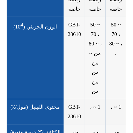
خاصة
خاصة
خاصة
4
GBT-
50 ~
50 ~
الوزن الجزيئي (10
)
28610
70 ،
70 ،
80 ~ ،
80 ~ ،
،
من ~
من
من
من
من
، ~ 1
، ~ 1
GBT-
محتوى الفينيل (مول/٪)
28610
من
من
جي
الكثافة (25 درجة مئوية/