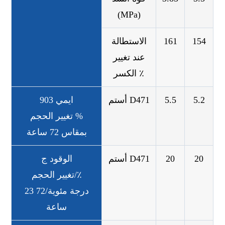
(MPa)
154
161
الاستطالة
عند تغيير
الكسر ٪
5.2
5.5
أستم D471
ايمي 903
تغيير الحجم %
بمقاس 72 ساعة
20
20
أستم D471
الوقود ج
تغيير الحجم/٪
23 درجة مئوية/72
ساعة