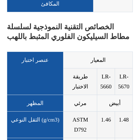
المكافئ
الخصائص التقنية النموذجية لسلسلة
مطاط السيليكون الفلوري المثبط باللهب
المعيار
عنصر اختبار
LR-
LR-
طريقة
5670
5660
الاختبار
أبيض
مرئي
المظهر
1.48
1.46
ASTM
الثقل النوعي (g/cm3)
D792