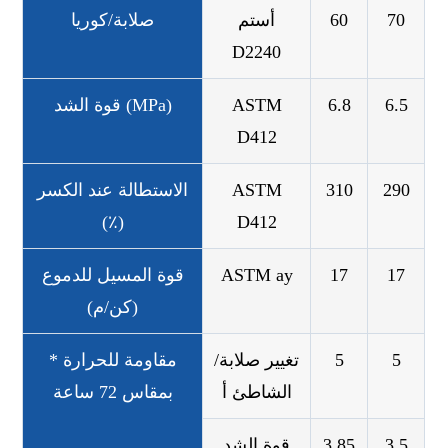
70
60
أستم
صلابة/كوريا
D2240
6.5
6.8
ASTM
قوة الشد (MPa)
D412
290
310
ASTM
الاستطالة عند الكسر
(٪)
D412
17
17
ASTM ay
قوة المسيل للدموع
(كن/م)
5
5
تغيير صلابة/
* مقاومة للحرارة
الشاطئ أ
بمقاس 72 ساعة
3.5
3.85
قوة الشد