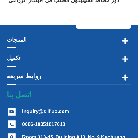
دور مطاط السيليكون الصلب في الابتكار الزراعي
المنتجات

تكميل

روابط سريعة

اتصل بنا
inquiry@silfluo.com

0086-18351817618

Room 313-45, Building A10, No. 9 Kechuang
