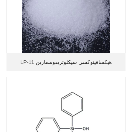
LP-11 هيكسافينوكسي سيكلوتريفوسفازين