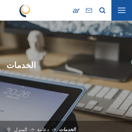

ar


الخدمات
الخدمات
دعامة
المنزل
