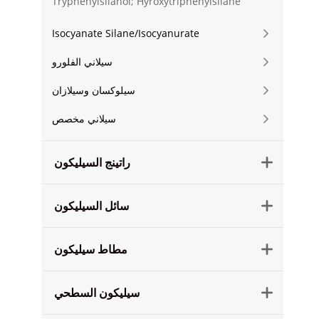
Tryphenylsilanol; Hyroxytriphenylsilane
Isocyanate Silane/Isocyanurate

سيلاني الفلورو

سيلوكسان وسيلازان

سيلاني مخصص

راتينج السيليكون

سائل السيليكون

مطاط سيليكون

سيليكون السطحي
