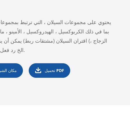
يحتوي على مجموعات السيلان ، التي ترتبط بمجموعات
بما في ذلك الكربوكسيل ، الهيدروكسيل ، الأمينو ، مال
اقتران السيلان (مشتقات ربط) يمكن أن يقترن مع
المعادن ، SiO2) ، الخ رد فعل المفاصل.

تحميل PDF
مكان الشراء