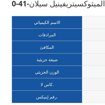
يثوكسيتريفينيل سيلان-41-0
الاسم الكيميائي
المرادفات
المكافئ
صيغة جزيئية
الوزن الجزيئي
كاس لا.
رقم إينيكس.