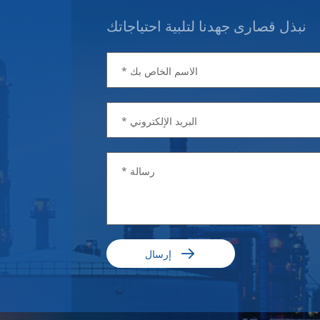
نبذل قصارى جهدنا لتلبية احتياجاتك

إرسال