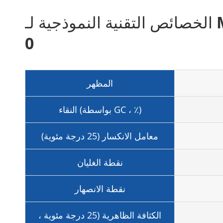
الخصائص التقنية النموذجية لـ Methoxytriphenylsilane! 41-
0
المظهر
النقاء (بواسطة GC ، ٪)
معامل الانكسار (25 درجة مئوية)
نقطة الغليان
نقطة الانصهار
الكثافة الظاهرية (25 درجة مئوية ،