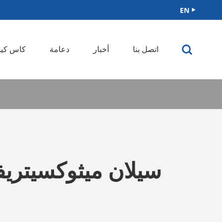
EN


اتصل بنا
أخبار
دعامة
كاس كيم
سيلان ميثوكسيتريفي