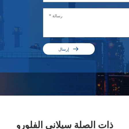

إرسال
ذات الصلة سيلاني الفلورو