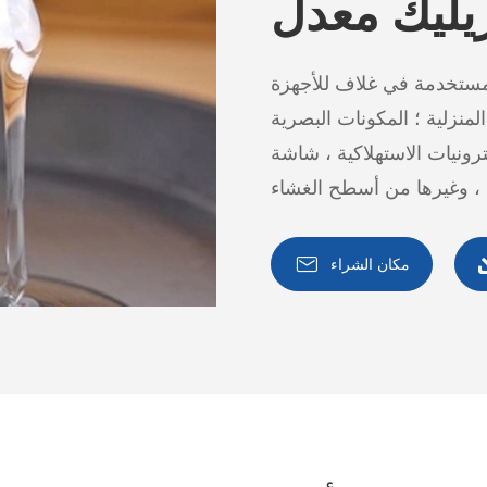
يليك معدل
لمستخدمة في غلاف للأجهزة
المنزلية ؛ المكونات البصرية
تهلاكية ، شاشة LCD ؛ العدسات البصرية ، أسطح

مكان الشراء