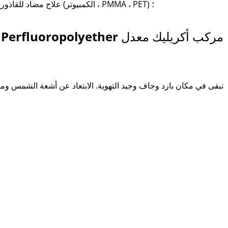
علاج مضاد للقاذورات ومكافحة الكتابة على الجدران على سطح الأفلام الأخرى (الكمبيوتر ، PMMA ، PET) ؛
عبوة وتخزين مركب أكريليك معدل PFPE Perfluoropolyether مركب أكريليك معدل