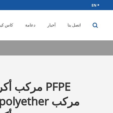
EN


اتصل بنا
أخبار
دعامة
كاس كيم
مركب أكريلي
oropolyether