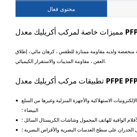
محتوى فعال
ة منخفضة ولديه مقاومة ممتازة للطقس ، كرهان مائي ، إطلاق
العفن ، مقاومة المذيبات والاستقرار الكيميائي.
PFPE PFPE/Perflu
لكترونيات الاستهلاكية والأجهزة المنزلية وغيرها من السلع
البيضاء ؛
لأفلام الواقية للهاتف المحمول وشاشات الكريستال السائل ؛
ى الجدران على سطح العدسات البصرية والأقراص البصرية ؛