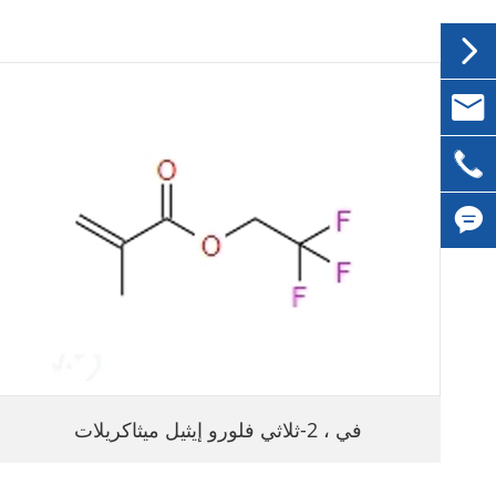


inqui

0086-


في ، 2-ثلاثي فلورو إيثيل ميثاكريلات