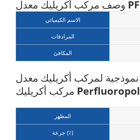
الاسم الكيميائي
المرادفات
المكافئ
جية لمركب أكريليك معدل PFPE معدل من
ك Perfluoropolyether
المظهر
جرعة (٪)