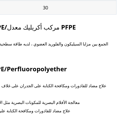
30
مميزات خاصة لمركب أكريليك معدل PFPE/مركب أكريليك معدل PFPE
الجمع بين مزايا السيليكون والفلوريد العضوي ، لديه طاقة سطحي
تطبيقات مركب أكريليك معدل oropolyether
علاج مضاد للقاذورات ومكافحة الكتابة على الجدران على غلاف الإ
معالجة الأفلام البصرية للمكونات البصرية مثل ا
علاج مضاد للقاذورات ومكافحة الكتابة عل