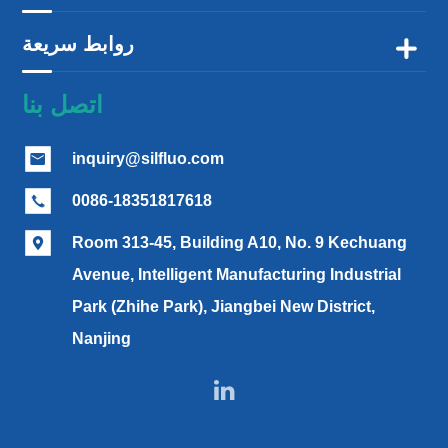
روابط سريعة

اتصل بنا
inquiry@silfluo.com

0086-18351817618

Room 313-45, Building A10, No. 9 Kechuang

Avenue, Intelligent Manufacturing Industrial
Park (Zhihe Park), Jiangbei New District,
Nanjing
