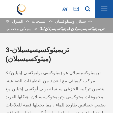

ar


سيلان وسيلوكسان
المنتجات
المنزل

3-تريميثوكسيسيسيلان (ميثوكسيسيلان)
سيلاني مخصص
3-تريميثوكسيسيسيلان
(ميثوكسيسيلان)
3-(ميثوكسي بوليوكسي إيثيلين) تريميثوكسيسيلان هو
مركب كيميائي مع العديد من التطبيقات الصناعية.
يتضمن تركيبه الجزيئي سلسلة بولي أوكسي إيثيلين مع
مجموعات ميثوكسي وتريميثوكسيسيلان. هيكلها الفريد
يضفي خصائص طاردة للماء ، مما يجعلها قيمة للعلاجات