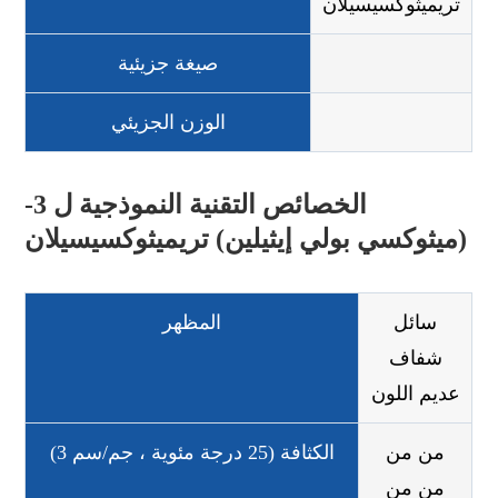
تريميثوكسيسيلان
صيغة جزيئية
الوزن الجزيئي
الخصائص التقنية النموذجية ل 3-
(ميثوكسي بولي إيثيلين) تريميثوكسيسيلان
سائل
المظهر
شفاف
عديم اللون
من من
الكثافة (25 درجة مئوية ، جم/سم 3)
من من